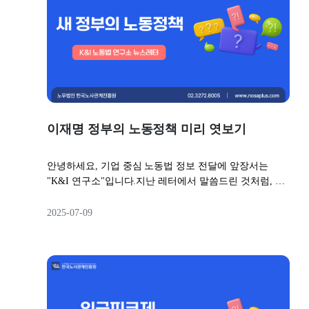
가지 사례들을 통해 어떻게 하면 우리 기업이 최악의 경
상정(최저임금위원회) 심의 기초자료 분석 및 현장 의견
장기적인 교육 계획을 세우거나 핵심 업무를 부여하는 데
우를 피해, 혹시 모를 재해에 대비할 수 있을지 엿볼 수 있
청취(최저임금위원회) 전문위원회 심사(최저임금위원회)
에도 부담이 적습니다.기업 입장에서도 보다 전략적으로
기 때문이죠.좀더 자세히 알아볼까요? 1️⃣ 무죄 판결을 받
전원회의 심의·의결(최저임금위원회 → 고용노동부) 최저
인재를 육성하고 활용할 수 있게 됩니다.👎🏻 계약을 종료
은 사례앞서 언급하였듯 무죄 선고 4건 중 2건은 애초에
임금안 제출(고용노동부) 최저임금(안) 고시 및 이의제기
하려는 경우 리스크가 상대적으로 커요앞서 말씀드렸듯,
법 적용 대상이 아니었으므로, 우리가 참고할 사례는 나
접수(고용노동부) 최저임금 고시(8월 5일까지)이 중 어제
정규직으로 채용한 것인 만큼 기간제로 채용한 것보다 계
머지 2건입니다.2건 중 1건은, 하청업체 소속 근로자가 압
이루어진 절차는 ⑤ 최저임금위원회 전원회의 심의·의결
약 종료 시 법적 리스크가 훨씬 큽니다.만약 수습 기간을
축성형기 작업 중 튕겨 나온 수공구에 머리를 맞아 외상
입니다.물론 이후에도 이의제기 절차가 마련되어 있긴 하
거쳐보니 그 근로자가 마음에 들지 않는다고 하더라도,
성 뇌출혈로 사망한 사건입니다.나머지 1건은, 덤프트럭
지만, 지금까지 한 번도 이의제기가 받아들여져 최저임금
당사자와 사직 합의를 이끌어내지 못한다면?회사에서 일
운전자가 트레일러 적재함 문을 열지 않은 상태에서 적재
이재명 정부의 노동정책 미리 엿보기
위원회가 결정한 최저임금이 수정된 적은 없습니다.그래
방적으로 본채용을 거부하기는 상당히 까다로워질 수 있
함을 올렸고, 석탄의 무게를 견디지 못한 유압 실린더가
서 사실상 최저임금위원회의 결정으로 2026년 최저임금
죠.💡 참고사항수습기간을 두는 경우 취업규칙에 정해져
꺾이면서 적재함이 전도되었으며, 그 결과 근처에 있던
이 결정되었다고 보는 것이죠. Q. 기본급 기준으로 월
안녕하세요, 기업 중심 노동법 정보 전달에 앞장서는
있다 하더라도, 근로계약서에 한번 더 정확히 명시하는
하청업체 근로자가 석탄 더미에 깔려 사망한 사건입니다.
2,156,880원을 지급하지 않으면 2026년 최저임금 위반인
"K&I 연구소"입니다.지난 레터에서 말씀드린 것처럼, 신
것이 좋습니다.또한 채용공고 등 초기 채용 단계부터 수
두 사건의 공통점은, 모두 기업 입장에서 통상적으로 예
가요?❌ 아닙니다.최저임금에는 기본급뿐만 아니라 매월
정부 출범과 함께 노동 정책 분야에도 큰 변화가 예고되
습기간에 대해 명확히 안내해야 합니다.실제로 회사는
측하기 어려운 사건이었다는 점입니다.첫 번째 사건의 경
1회 이상 지급되는 식대, 자가운전보조비, 직책수당 등도
고 있습니다.이재명 대통령의 후보 시절 공약뿐만 아니
“수습기간이었다”고 주장하는 반면, 근로자는 “수습기간
2025-07-09
우, 법원은 하청업체 근로자가 수공구를 목적 외 용도로
포함됩니다. 단, 소정근로에 대한 대가가 아닌 경우(예를
라, 2025년 6월 19일에 진행된 고용노동부의 국정기획위
없는 정규직이었다”고 주장하며 분쟁하는 사례가 많기 때
사용했기 때문에, 기업 입장에서 수공구가 튀어나와 근로
들어 연장근로수당, 연차유급휴가미사용수당)라면 매월
원회 업무보고,그 이후 2025년 6월 23일 지명된 김영훈 고
문에, 더더욱 주의가 필요합니다.▶ 수습 본채용 거부 관
자를 가격할 위험까지 예측할 수는 없다고 판단했습니다.
1회 이상 지급된다 하더라도 포함되지 않습니다. Q. 지각,
용노동부장관 후보자의 행보를 통해 앞으로의 노동정책
련 뉴스레터 보기▫️ 회사별 추천그럼 우리 회사는 어떤 방
두 번째 사건은, 기업이 덤프트럭 하역 시 타 근로자들은
조퇴 등으로 근로하지 않아도 최저임금은 지켜야 하나요?
이 어떻게 흘러갈지 예측해볼 수 있는데요.오늘은 위와
식을 채택하면 좋을까요?1️⃣ 기간제를 추천하는 회사1. 프
절대 출입하지 말라고 안내하였음에도, 근로자가 그 근처
❌ 아닙니다.최저임금법 제6조제6항은,근로자가 자기의
같이 언급되고 있는 예상 정책들을 총정리해 소개해드리
로젝트 기반 회사: 예를 들어 게임 개발, 건설현장 등 일정
에 출입하였다가 사고가 났고, 덤프트럭 운전자가 오조작
사정으로 소정근로시간 또는 소정의 근로일의 근로를 하
고, 이후 정책이 구체화되거나 확정될 때마다 각 주제별
기간 동안 프로젝트가 진행되는 경우가 많다면, 해당 프
하여 적재함이 전도된 것이 가장 큰 이유였기 때문에, 마