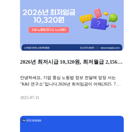
한) 기간제 근로계약 종료다소 어려움 - 수습 본채용 거부
중대재해가 발생한 회사들에는 어떠한 리스크가 생겼을
가장 어려움 - 해고▶ 기간제 계약종료 관련 뉴스레터 보
까요?오늘은 현재까지 중대재해 발생에 따른 판례 동향을
기 👎🏻 좋은 인재를 구하기 어렵고, 인사 자율성이 떨어져
소개해드리면서, 중대재해처벌법에 따른 예상 리스크를
요다만, 기간제 근로자를 구인하는 경우 정규직 근로자를
좀더 상세히 짚어드리겠습니다.- 가장 먼저 노동법을 마
구인할 때보다는 좋은 인재를 모집하기 어렵다는 단점이
주하는 곳,K&I 연구소 드림🔎 뉴스레터 미리보기◾ 판례
있습니다.또한, 갱신기대권을 발생시키지 않는 방식으로
동향◾ 살펴볼 점 ▫️ 판례 동향대한건설정책연구원에 따르
운영한다면 해당 근로자에게 계약 갱신이 될 것이라거나,
면, 2025. 3. 17. 기준 중대재해처벌법 시행 이후 법원 판결
향후에도 계속 같이 일할 수 있다는 식의 기대를 주는 것
은 총 37건 이루어졌으며,그중 유죄 선고는 33건(89.2%),
을 최소화해야 합니다.그런데 이렇게 되면 해당 근로자에
무죄 선고는 4건(10.8%)으로서 유죄 선고율이 압도적으
게 일정 수준 이상의 업무를 교육하거나 부여하기 어려워
2026년 최저시급 10,320원, 최저월급 2,156,880원
로 높았습니다.무죄 선고 4건마저도, 그 중 2건은 중대재
지고, 결국 인재 양성 및 활용에 제약이 생깁니다.💡 참고
해처벌법 적용 대상이 아직 확대되기 전에 재해가 발생했
사항기간제 근로자라고 하더라도 계약기간 '도중'에 일방
기에 법 적용을 피해간 것이었기에 실질적인 유죄 선고율
안녕하세요, 기업 중심 노동법 정보 전달에 앞장 서는
적으로 계약을 해지하는 것은 해고에 해당합니다.따라서
은 더 높다고 할 수 있습니다.유죄 판결 중에는 징역형 집
"K&I 연구소"입니다.2026년 최저임금이 어제(2025. 7.
계약 해지 사유가 정말로 정당한 해고 사유에 해당할 정
행유예가 가장 많았고(26건, 78.8%), 실형도 5건(15.2%)이
10.) 23시경 결정되었습니다.시급으로는 10,320원으로 전
도로 중대하지 않다면,계약기간이 종료될 때까지 기다린
나 있었습니다.중대재해처벌법은 중대재해가 발생한 회
년대비 2.9% 인상된 수준이고, 1주 40시간 근무하는 근로
2025-07-11
후 계약을 종료하는 것이 안전합니다.▫️ 수습 근로자로 운
사의 경영책임자에게 형사처벌을 할뿐만 아니라 법인 자
자 기준으로 월급으로 환산하면 월 2,156,880원이 됩니
영하는 경우👍🏻 좋은 인재를 구하기 쉽고, 장기적인 계획
체에도 벌금을 부과하는데요.부과된 벌금은 1천만원에서
다.- 가장 먼저 노동법 정보를 얻을 수 있는 곳,K&I 연구
을 갖고 교육 및 업무부여를 진행할 수 있어요반대로, 정
최대 2억 원 수준이었습니다.▫️ 살펴볼 점위 결과 중에서도
소 드림Q. 2026년 최저임금, 이대로 확정인가요? 📍 최저
규직으로 채용하면서 수습기간을 두는 방식은 기간제 근
주목할 만한 사례는,1️⃣ 무죄 판결을 받은 사례2️⃣ 유죄 판
임금을 결정하는 절차(고용노동부장관 → 최저임금위원
로자 채용에 비해 좋은 인재를 확보하기 훨씬 수월해집니
결 중에서도 실형 선고를 받은 사례두 가지입니다.이 두
회) 최저임금 심의 요청(최저임금위원회) 전원회의 보고·
다.또한 애초에 정규직을 예정하고 뽑은 것이기 때문에,