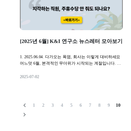
대입니다.현재는 만 1년 근무해야 15일의 연차휴가가 발
을 두는 경우 수습기간 중에도 빠른 성장을 촉구할 수 있
기업 입장에서는 자연스럽게 인건비 증가에 대한 대응 전
은 어떨까요?같은 고민을 하는 대표님, 인사담당자님께
생하고, 그 이전에는 1개월 개근 시 1일씩 연차가 발생하
고, 스타트업과 같은 소규모 기업의 특성상 한 사람이 다
략이 필요해지며, 그 방안 중 하나로 임금피크제 도입을
💌 K&I 연구소 뉴스레터를 나눠보세요.구독 링크 바로가
는데요.새 정부는 연차 발생 요건을 완화해,만 1년 근무해
양한 업무를 해내야 하기 때문에 업무를 부여할 때 조금
검토하게 될 것입니다.하지만 중요한 점은, 임금피크제를
기
야 발생하는 연차를 6개월 이상 근무 시에도 발생하도록
더 다양하고 장기적인 업무를 맡기는 것도 고려할 수 있
단순히 도입한다고 해서 다 효력이 발생하는 것이 아니라
제도 개선을 추진할 계획입니다.이대로 시행된다면 이에
습니다.같은 고민을 하는 대표님, 인사담당자님께💌 K&I
는 사실입니다.그렇다면, 임금피크제를 어떻게 세팅하고
따른 기업 부담도 증가할 것으로 예상됩니다.▫️ 정년연장
연구소 뉴스레터를 나눠보세요.구독 링크 바로가기
도입해야 할까요?이번 뉴스레터에서는 주요 판례를 통해
또 하나 주목할 정책은 ‘정년 연장’입니다.앞서 지난 레터
[2025년 6월] K&I 연구소 뉴스레터 모아보기
본 임금피크제의 유효 요건에 대해 자세히 살펴보겠습니
에서도 소개해드렸듯, 새 정부는 정년을 65세로 연장하는
다.- 가장 먼저 노동법을 마주하는 곳,K&I 연구소 드림🔎
방안을 적극적으로 준비하고 있습니다.구체적으로는,
뉴스레터 미리보기◾ 대법원 판결: 임금피크제의 유효 요
1. 2025.06.04. 다가오는 폭염, 회사는 이렇게 대비하세요
2025년 하반기 사회적 대화를 통해 고령자고용법 개정을
건 ◾ 효력이 인정된 사례◾ 효력이 부정된 사례 ▫️ 대법원 판
어느덧 6월, 본격적인 무더위가 시작되는 계절입니다. 기
추진하고,2026년부터 단계적으로 정년 연장을 도입한다
결: 임금피크제의 유효 요건A회사는 노동조합과의 합의
상청에 따르면 올해 여름도 평년보다 기온이 높을 전망이
는 계획입니다.다만, 정년 연장으로 인한 기업의 인건비
에 따라 ①기존의 정년 61세를 그대로 유지하면서 ② 55세
라고 하는데요. 이처럼 더운 날씨가 이어지면 온열질환
2025-07-02
부담이 상당할 뿐만 아니라, 일각에서는 청년 채용 위축
이상 정규직 직원들을 대상으로 임금을 삭감하는 내용의
발생 가능성도 함게 증가하며, 심각한 경우 사망에까지
우려도 제기되고 있어,정부가 계획한 속도만큼 정책이 추
임금피크제를 도입하여 시행하였습니다.이에 해당 제도
이를 수도 있습니다.이에 따라 산업안전보건법은 폭염과
진될 수 있을지는 불투명한 상황입니다.▫️ 중대재해 대응
의 적용을 받게 된 근로자는, 이 임금피크제가 ‘고령자고
무더위를 대비해 회사에 몇 가지 안전보건의무를 부과하
최근에도 안타깝게 중대재해 사고가 잇따르고 있습니다.
용법에서 금지하는 연령차별’에 해당하여 무효라며 소송
고 있는데요.오늘은 폭염 시기, 회사가 대비해야 할 안전
산업안전보건법 전면 개정의 계기가 되었던 고 김용균 씨
1
2
3
4
5
6
7
8
9
10
을 제기했는데요.대법원은 2022. 5. 26. 선고한 2017다
보건 의무사항들을 살펴보겠습니다.▶ 더보기2.
사망 사고 현장인 태안화력발전소에서 2025년 6월 2일 또
292343 판결을 통해 위 사안에서 근로자의 손을 들어주
2025.06.11. 지각하는 직원, 주휴수당 안 줘도 되나요?근
다시 중대재해가 발생했고,계열사에서 수차례 중대재해
며, 임금피크제의 유효 요건에 대해 처음으로 판시했습니
로기준법에 따르면, 회사는 1주 15시간 이상 근무하는 근
가 발생했던 (주)SPC삼립에서도 2025년 5월 19일 중대재
다. [ 대법원이 제시한 임금피크제의 4대 요건 ]1️⃣ 임금피
로자에게 1주에 평균 1회 이상 유급휴일, 즉 주휴일을 반
해 사고가 일어났죠.이에 따라 고용노동부는, 중대재해