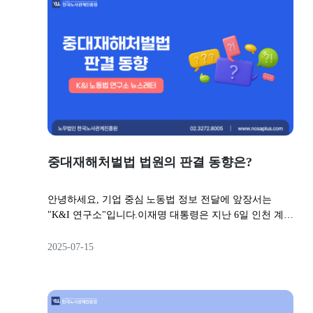
해본 뒤, 정식 채용을 결정하고 싶어 하죠.이러한 방식에
는 크게 두 가지가 있습니다.1. 기간제 근로자로 채용한
뒤, 일정 기간 후 정규직으로 전환하는 방식2. 처음부터
정규직으로 채용하되, 일정 기간 '수습'을 두는 방식오늘
은 이 두 가지 방식의 장단점을 비교해 보며, 우리 회사에
는 어떤 방식이 더 유리한지 살펴보겠습니다.- 가장 먼저
노동법을 마주하는 곳,K&I 연구소 드림🔎 뉴스레터 미리
보기◾ 기간제 근로자로 운영하는 경우◾ 수습 근로자로 운
영하는 경우◾ 회사별 추천▫️기간제 근로자로 운영하는 경
우 👍🏻 계약종료의 리스크가 낮아요첫 근로계약을 기간제
중대재해처벌법 법원의 판결 동향은?
근로자로 할 때 가장 큰 장점은, 정규직으로 채용 후 수습
기간을 두는 것보다 계약 종료의 리스크가 낮다는 점입니
다.수습기간이어서 일반적인 해고보다는 그 사유를 폭넓
안녕하세요, 기업 중심 노동법 정보 전달에 앞장서는
게 인정해준다고 하더라도,수습 후 본채용을 하지 않는
"K&I 연구소"입니다.이재명 대통령은 지난 6일 인천 계양
것도 결국 '해고'에 해당하기 때문이죠.반면, 기간제 근로
구 병방동에서 발생한 맨홀 사고와 관련해 "일터의 죽음
계약은 계약기간이 끝나면 비교적 수월하게 종료할 수 있
을 멈출 특단의 조치를 마련하라"고 지시했습니다.앞서
2025-07-15
어, 기업 입장에서는 인사상 유연성을 확보하기 좋습니
소개해드린 새 정부의 노동정책에도, 중대재해에 엄중히
다.계약종료의 어려움을 굳이 비교하자면, 이렇게 볼 수
대응한다는 내용이 포함되어 있었죠.이에 따라 기업도 중
있습니다.가장 쉬움 - (갱신기대권 없는) 기간제 근로계약
대재해처벌법에 따라 안전보건관리체계를 구축해둘 필요
종료 다소 쉬움 - (갱신기대권이 있어 합리적 이유가 필요
성이 커지고 있는데요.중대재해처벌법 시행 이후, 실제로