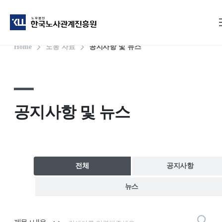
2026.08.05. 2027년도 적용 최저임금 시간급 10,700원
2026.06.30. 고용노동부, 2026년부터 하반기부터 이렇게 달라집니다
2026.06.05. 노동 현안 점검고용노동부 전국 기관장회의 개최
2026.06.08. 프랜차이즈 카페·음식점 대상 집중 근로감독을 통해 청년 노동자 권익 보호
2026.07.02. 직장 내 괴롭힘, '셀프조사' 막고 판단 기준은 더 명확하게
2026.06.22. 개정 노동조합법 시행 100일, 어렵게 첫발 뗀 원·하청 상생·대화 조금씩 진전
2026.07.08. 제조업 동일 유형 반복사고 사업장, 노동부장관-전국 지방관서장 일제 불시 점검
2026.06.30. 육아휴직 전·후 업무 인수인계기간도 기간제·파견 대체인력 사용이 가능하도록 행정해석 변경
2026.06.17. 포괄임금 오남용 근절 권역별 릴레이 감독, 구로·가산 이어 ‘판교테크노밸리’로 확대
2026.06.23. 「고용보험법 시행령」, 「산업재해보상보험법 시행령」 개정안 국무회의 심의‧의결
Home
노동 자료
공지사항 및 뉴스
공지사항 및 뉴스
전체
공지사항
뉴스