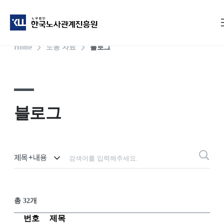
어려운 산재 신청? 노무사 무료 상담으로 해결
직장내괴롭힘 분리조치 담당자를 위한 <정리>
작업중지명령 내려졌다면 클릭
특수형태근로종사자 고용보험, 과태료 피하고 싶다면?
직장내괴롭힘 노무사가 정리해 주는 기업 대응 매뉴얼
근로계약서 미교부 벌금 피하고 싶다면
난청 산재 보상 받으려면 <필독>
노사협의회 신고, A부터 Z까지 완벽 정리
직장내 괴롭힘 기준 판단이 어려운 담당자를 위한 <정리>
인사노무컨설팅, 선택이 아닌 필수입니다
Home
노동 자료
블로그
블로그
총 32개
번호
제목