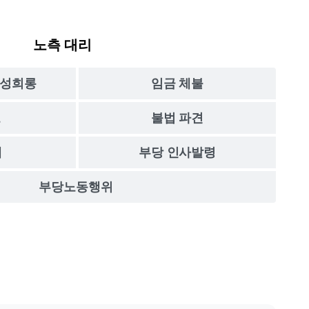
노측 대리
/성희롱
임금 체불
고
불법 파견
계
부당 인사발령
부당노동행위