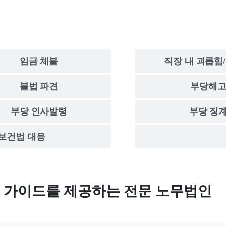
임금 체불
직장 내 괴롭힘
불법 파견
부당해
부당 인사발령
부당 징
보건법 대응
인
응 가이드를 제공하는 전문 노무법인