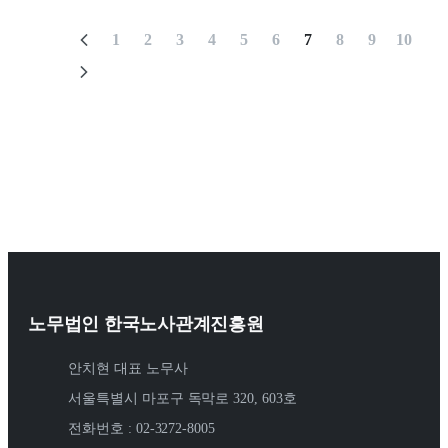
1
2
3
4
5
6
7
8
9
10
노무법인 한국노사관계진흥원
안치현 대표 노무사
서울특별시 마포구 독막로 320, 603호
전화번호 : 02-3272-8005