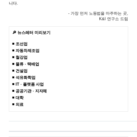
니다.
- 가장 먼저 노동법을 마주하는 곳,
K&I 연구소 드림
🔎 뉴스레터 미리보기
◾ 조선업
◾ 자동차제조업
◾ 철강업
◾ 물류 · 택배업
◾ 건설업
◾ 석유화학업
◾ IT · 플랫폼 사업
◾ 공공기관 · 지자체
◾ 대학
◾ 의료