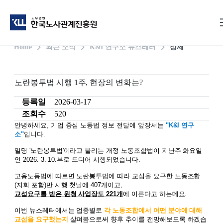
Home
최근 소식
K&I 연구소 뉴스레터
상세
노란봉투법 시행 1주, 현장의 변화는?
등록일
2026-03-17
조회수
520
안녕하세요, 기업 중심 노동법 정보 전달에 앞장서는
"K&I 연구
소"
입니다.
일명 '노란봉투법'이라고 불리는 개정 노동조합법이 지난주 화요일
인 2026. 3. 10.부로 드디어 시행되었습니다.
고용노동법에 따르면 노란봉투법에 따라 교섭을 요구한 노동조합
(지회 포함)만 시행 첫날에 407개이고,
교섭요구를 받은 원청 사업장도 221개
에 이른다고 하는데요.
이번 뉴스레터에서는 업종별로
각 노동조합에서 어떤 분야에 대해
교섭을 요구했는지
살펴봄으로써 향후 추이를 전망해보도록 하겠습