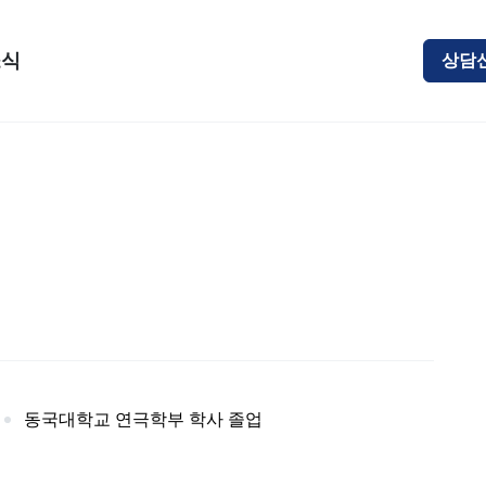
소식
상담
동국대학교 연극학부 학사 졸업