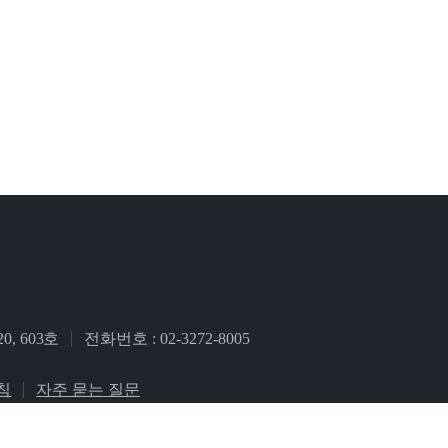
, 603호
전화번호 : 02-3272-8005
침
자주 묻는 질문