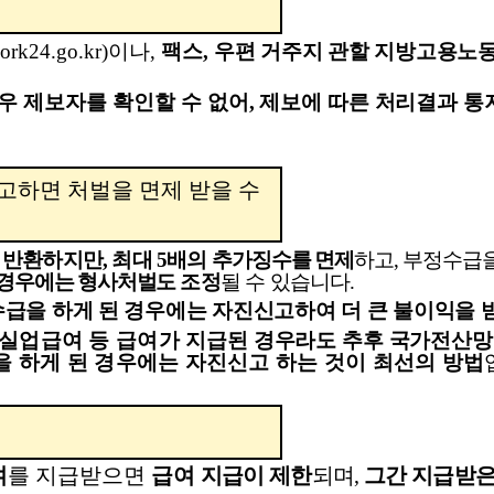
ork24.go.kr)
이나
,
팩스
,
우편 거주지 관할 지방고용노
우 제보자를 확인할 수
없어
,
제보에 따른 처리결과 통
고하면 처벌을 면제 받을 수
 반환하지만
,
최대
5
배의
추가징수를 면제
하고
,
부정수급을
 경우에는 형사처벌도
조정
될 수 있습니다
.
급을 하게 된 경우에는 자진신고하여 더 큰 불이익을 
실업급여 등 급여가 지
급된
경우라도 추후 국가전산망
 하게 된 경우에는 자진신고 하는 것이 최선의 방법
여
를 지급받으면
급여
지급이 제한
되며
,
그간 지급받은