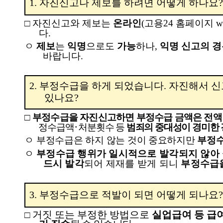
1.
자진신고나 제보를 하려면 어떻게 하나요
?
□
자진신고와 제보는
온라인
(
고용
24
홈페이지
w
다
.
ㅇ
제보
는
익명
으로도
가능
하나
,
익명 신고의 경
바랍니다
.
2.
부정수급을 하게 되었습니다
.
자진해서 신
있나요
?
□
부정수급을 자진신고하면 부정수급 금액은 전액
정수급액
･
처분횟수 등
범죄의 중대성이 경미한
ㅇ
부정수급은 하지 않는 것이 중요하지만
부정수
ㅇ
부정수급 행위가 일시적으로 발각되지 않아 
드시 발각
되어 제재를 받게 되니
부정수급을
3.
부정수급으로 적발이 되면 어떻게 되나요
?
거짓 또는 부정한 방법으로
실업급여 등 급
□