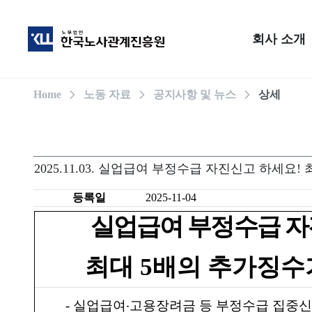
회사 소개
Home
노동 자료
공지사항 및 뉴스
상세
2025.11.03. 실업급여 부정수급 자진신고 하세요
등록일
2025-11-04
실업급여 부정수급 자
최대
5
배의 추가징수
-
실업급여
‧
고용장려금 등 부정수급 집중