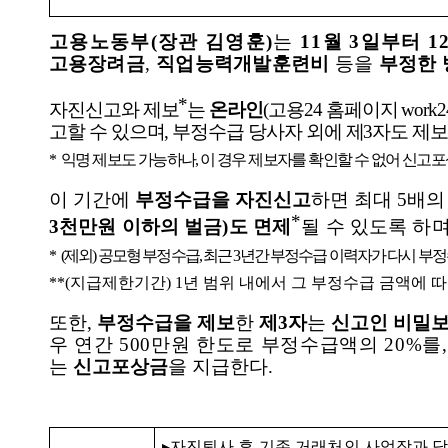
고용노동부
(
장관 김영훈
)
는
11
월
3
일부터
1
고용
장려금
,
직업능력개발훈련비
등을
부정한 
*
자진신고와 제보
는
온라인
(
고용
24
홈페이지
work24
고할 수 있으며
,
부정수급 당사자 외에 제
3
자도 제보
*
익명 제보도 가능하나
,
이 경우 제보자를 확인할 수 없어 신고
이 기간에
부정수급을 자진신고
하면 최대
5
배
*
3
천만원 이하의 벌금
)
도 면제
될 수 있도록 하
*
(
제외
)
공모형 부정수급
,
최근
3
년간 부정수급 이력자가 다시 부
**(
지급제한기간
) 1
년 범위 내에서 그 부정수급 금액에 
또한
,
부정수급을 제보
한
제
3
자
는
신고인 비밀
우
연간
500
만원 한도로 부정수급액의
20%
를
는
신고포상금
을 지급한다
.
▸
자진퇴사 후 기존 거래처인 사업장과 