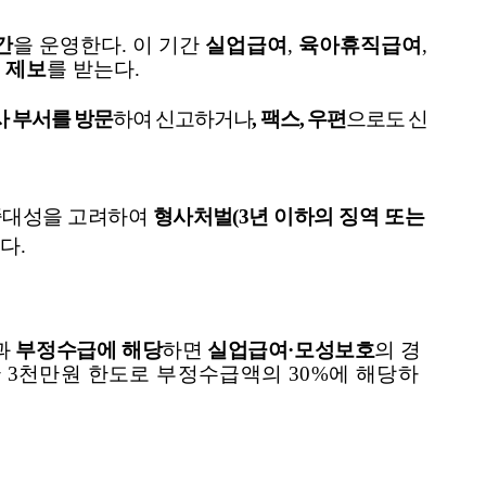
간
을 운영한다
.
이 기간
실업급여
,
육아휴직급여
,
와
제보
를 받는다
.
 부서를 방문
하여 신고하거나
,
팩스
,
우편
으로도
신
 중대성을 고려하여
형사처벌
(3
년 이하의 징역
또는
한다
.
과
부정수급에 해당
하면
실업급여
·
모성보호
의
경
간
3
천만원 한도로 부정수급액의
30%
에 해당하