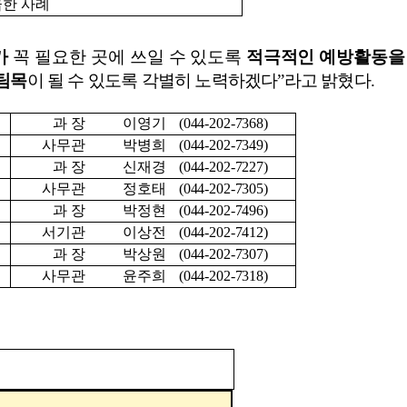
급한 사례
가
꼭 필요한 곳에
쓰일
수 있도록
적극적인 예방활동을
팀목
이 될 수 있도록
각별히 노력하겠다
”
라고 밝혔다
.
과 장
이영기
(044-202-7368)
사무관
박병희
(044-202-7349)
과 장
신재경
(044-202-7227)
사무관
정호태
(044-202-7305)
과 장
박정현
(044-202-7496)
서기관
이상전
(044-202-7412)
과 장
박상원
(044-202-7307)
사무관
윤주희
(044-202-7318)