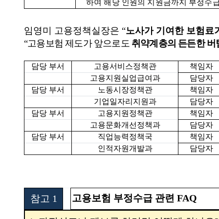
하여 해당 인원의 지원금까지 부정수
임영미 고용정책실장
은
“
노사가 기여한 보험료
“
고용보험 제도가 앞으로도
취약계층의 든든한 버
담당 부서
고용서비스정책관
책임자
고용지원실업급여과
담당자
담당 부서
노동시장정책관
책임자
기업일자리지원과
담당자
담당 부서
고용지원정책관
책임자
고용문화개선정책과
담당자
담당 부서
직업능력정책국
책임자
인적자원개발과
담당자
고용보험 부정수급 관련
FAQ
참고
1