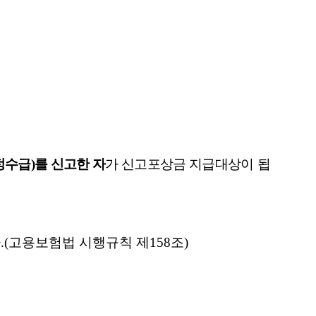
정수급
)
를 신고한 자
가 신고포상금 지급대상이
됩
다
.(
고용보험법 시행규칙 제
158
조
)