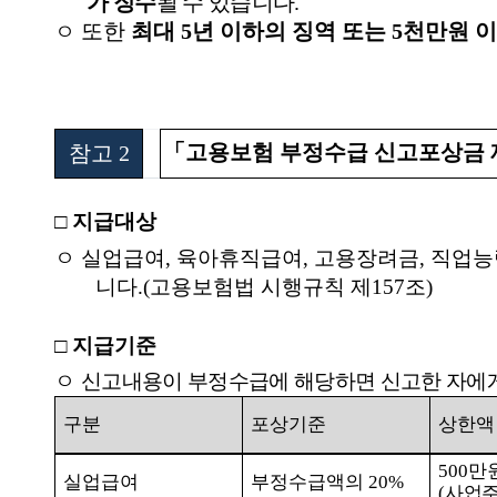
가 징수
될 수 있습니다
.
또한
최대
5
년 이하의 징역 또는
5
천만원 이
ㅇ
「
고용보험 부정수급 신고포상금 
참고
2
□
지급대상
ㅇ 실업급여
,
육아휴직급여
,
고용장려금
,
직업능
니다
.(
고용보험법 시행규칙 제
157
조
)
□
지급기준
ㅇ
신고내용이 부정수급에 해당하면 신고한 자에
구분
포상기준
상한액
500
만
실업급여
부정수급액의
20%
(
사업주