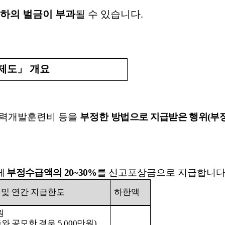
하의 벌금이 부과
될 수 있습니다
.
제도
」
개요
력개발훈련비 등을
부정한
방법으로 지급받은 행위
(
부
게
부정수급액의
20~30%
를
신고포상금으로 지급합니
 및 연간 지급한도
하한액
원
와 공모한 경우
5,000
만원
)