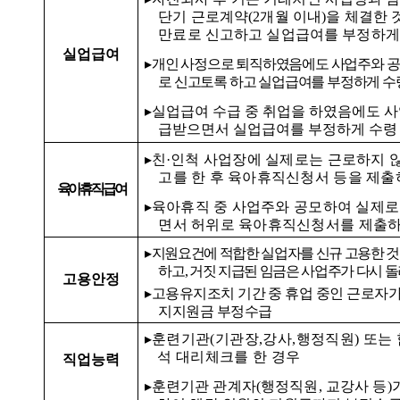
단기 근로계약
(2
개월 이내
)
을 체결한 
만료로 신고하고 실업급여를 부정하게
실업급여
▸
개인 사정으로 퇴직하였음에도 사업주와 공
로 신고토록 하고 실업급여를 부정하게 수
▸
실업급여 수급 중 취업을 하였음에도 
급받으면서 실업급여를 부정하게 수령
▸
친
·
인척 사업장에 실제로는 근로하지 
고를 한 후 육아휴직신청서 등을 제
육아휴직급여
▸
육아휴직 중 사업주와 공모하여 실제로
면서 허위로 육아휴직신청서를 제출
▸
지원요건에 적합한 실업자를 신규 고용한 
하고
,
거짓 지급된 임금은 사업주가 다시 
고용안정
▸
고용유지조치 기간 중 휴업 중인 근로자
지지원금 부정수급
▸
훈련기관
(
기관장
,
강사
,
행정직원
)
또는 
석 대리체크를 한 경우
직업능력
▸
훈련기관 관계자
(
행정직원
,
교강사 등
)