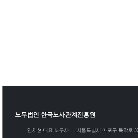
노무법인 한국노사관계진흥원
안치현 대표 노무사
서울특별시 마포구 독막로 320