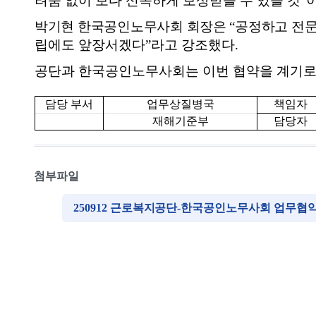
려움 없이 보다 신속하게 보상받을 수 있을 것
”
박기현 한국공인노무사회 회장은
“
공정하고 전문
립에도 앞장서겠다
”
라고 강조했다
.
공단과 한국공인노무사회는 이번 협약을 계기로
담당 부서
업무상질병국
책임자
재해기준부
담당자
첨부파일
250912 근로복지공단-한국공인노무사회 업무협약