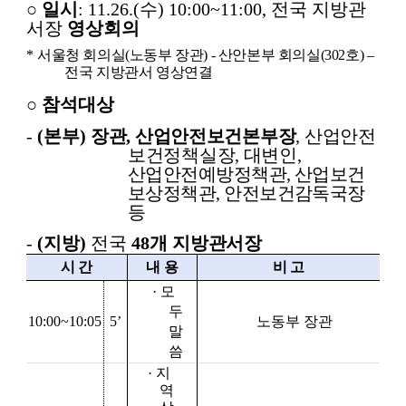
○
일시
: 11.26
.(
수
) 10:00
~11:00,
전국 지방관
서장
영상회의
*
서울청 회의실
(
노동부 장관
) -
산안본부 회의실
(302
호
)
–
전국 지방관서 영상연결
○
참석대상
-
(
본부
)
장관
,
산업안전보건본부장
,
산업안전
보건정책실장
,
대변인
,
산업안전예방정책관
,
산업보건
보상정책관
,
안전보건감독국장
등
-
(
지방
)
전국
48
개 지방관서장
시 간
내 용
비 고
·
모
두
10:00~10:05
5’
노동부 장관
말
씀
·
지
역