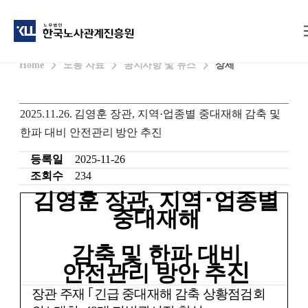
Home
노동 자료
공지사항 및 뉴스
상세
2025.11.26. 김영훈 장관, 지역·업종별 중대재해 감축 및
한파 대비 안전관리 방안 추진
등록일
2025-11-26
조회수
234
김영훈 장관
,
지역
･
업종별
중대재해
감축
및 한파 대비
진
안전관리 방안 추
장관 주재
｢
긴급 중대재해 감축 상황점검회