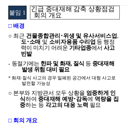
긴급 중대재해 감축 상황점검
붙임
1
회의 개요
□
배경
○
최근
건물종합관리
･
위생 및 유사서비스업
,
도
･
소매
및
소비자
용품 수리업
등 행정
력이 미치기 어려운
기타업종
에서
사고
빈발
-
동절기에는
한파 및 화재
,
질식
등
중대재해
발생 위험 대비 필요
*
화재
·
질식 사고의 경우 밀폐된 공간에서 대형 사고로
발전할 가능성
○
본부와 지방관서 모두 상황을
엄중하게 인
식
하여
중대재해 예방
･
감독
에
역량을 집
중
하는 등
각고의 대응 노력
필요
□
회의 개요