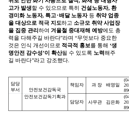
위로 인한 화기 사용으로
질식
,
화재 등 대형사
고가 발생
할 수 있으므로 특히
건설노동자
,
환
경미화
노동자
,
특고
･
배달 노동자
등
취약 업종
을 대상으로 적극 지도
하고
소규모
취약 사업장
을
집중 관리
하여
겨울철 중대재해 예방
에도 총
력을 다해주길 바란다
”
라며
“
무엇보다 중요한
것은 인식 개선이므로
적극적 홍보
를 통해
‘
생
명안전 감수성
’
이 확산
될 수 있도록
노력
해주
길 바란다
”
라고 강조했다
.
(0
담당
책임자
과 장
배영일
20
부서
안전보건감독국
89
안전보건감독기획과
(0
담당자
사무관
김은화
20
89