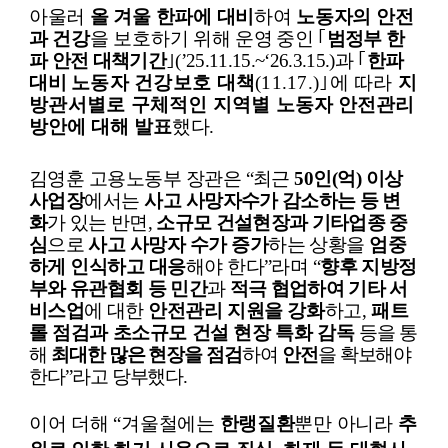
아울러
올 겨울 한파에 대비
하여
노동자의 안전
과 건강
을 보호하기 위해
운영 중인
｢
범정부 한
파 안전 대책기간
｣
(’25.11.15.~‘26.3.15.)
과
｢
한파
대비
노동자 건강보호 대책
(11.17.)
｣
에 따라
지
방관서별로 구체적인 지역별
노동자 안전관리
방안에 대해 발표
했다
.
김영훈 고용노동부 장관은
“
최근
50
인
(
억
)
이상
사업장
에서는
사고 사망자
수가 감소하는 등
변
화
가 있는 반면
,
소규모 건설현장과 기타업종 중
심
으로
사고 사망자 수가 증가
하는 상황을
엄중
하게 인식하고 대응
해야 한다
”
라며
“
향후 지방정
부와 유관협회 등 민간
과
적극 협업하여 기타 서
비스업
에 대한
안전관리 지원을 강화
하고
,
패트
롤 점검과 초소규모 건설 현장 특화
감독
등을 통
해
최대한 많은 현장을 점검
하여
안전
을 확보해야
한다
”
라고 당부했다
.
이어 더해
“
겨울철에는
한랭질환
뿐만 아니라
추