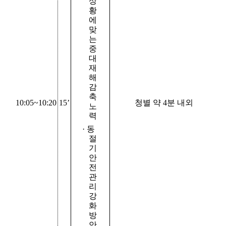
상
황
에
맞
는
중
대
재
해
감
축
10:05~10:20
15’
청별 약
4
분 내외
노
력
·
동
절
기
안
전
관
리
강
화
방
안