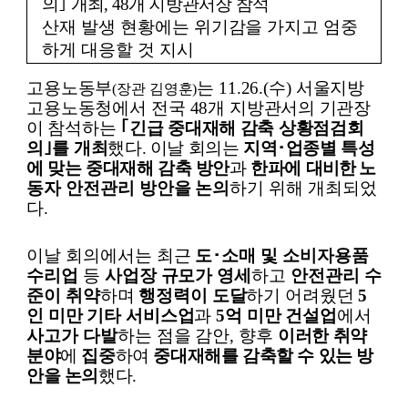
의
｣
개최
, 48
개 지방관서장 참석
산재 발생 현황에는 위기감을 가지고 엄중
하게 대응할 것 지시
고용노동부
는
11.26.(
수
)
서울지방
(
장관 김영훈
)
고용노동청에서 전국
48
개
지방관서의 기관장
이 참석하는
｢
긴급 중대재해 감축 상황점검회
의
｣
를 개최
했다
.
이날 회의는
지역
･
업종별 특성
에 맞는 중대재해 감축 방안
과
한파에
대비한
노
동자 안전관리 방안을 논의
하기 위해 개최되었
다
.
이날 회의에서는 최근
도
･
소매 및 소비자용품
수리업
등
사업장 규모가 영세
하고
안전관리 수
준이 취약
하며
행정력이 도달
하기 어려웠던
5
인 미만 기타 서비스업
과
5
억 미만 건설업
에서
사고가 다발
하는 점을 감안
,
향후
이러한 취약
분야
에
집중
하여
중대재해를 감축할 수 있는 방
안을 논의
했다
.