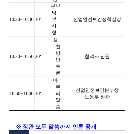
·
본부
당
10:20~10:30
10’
부
산업안전보건정책실장
사
항
·
실
천
방
10:30~10:50
20‘
참석자 전원
안
토
론
·
마
무
산업안전보건본부장
10:50~11:00
10‘
리
노동부 장관
말
씀
※
장관 모두 말씀까지 언론 공개